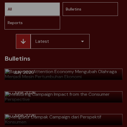
All
Bulletins
Reports
Latest
> Bagaimana Attention Economy
Mengubah Olahraga Menjadi Mesin
Bulletins
Pertumbuhan Ekonomi
July 2026
> Measuring Campaign Impact from
the Consumer Perspective
Download
June 2026
> Mengukur Dampak Campaign dari
Perspektif Konsumen
Download
> Why Great Marketers No Longer
June 2026
Talk Numbers, but Talk Customer