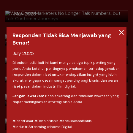
Journeys
Download
> Habis Lebaran, Omzet Terjun
May 2026
Bebas? Strategi Mengubah Pembeli
Musiman Menjadi Pelanggan Setia
Download
Responden Tidak Bisa Menjawab yang
April 2026
> Indonesia Fashion Market Outlook
Benar!
by Clove Research
Download
July 2025
> Indonesia Fashion Market Outlook
March 2026
Di buletin edisi kali ini, kami mengulas tiga topik penting yang
by Clove Research
perlu Anda ketahui: pentingnya pemahaman terhadap jawaban
Download
> Ramadan & Lebaran: Shifting
responden dalam riset untuk mendapatkan insight yang lebih
March 2026
akurat, mengapa desain sangat penting bagi bisnis, dan peran
Consumer Behavior In Indonesia
riset pasar dalam industri film digital.
Download
> Dari SEO ke AIO Saat Konsumen
February 2026
Jangan lewatkan!
Baca sekarang dan temukan wawasan yang
Tidak Lagi "Mencari", Tapi
dapat meningkatkan strategi bisnis Anda.
"Bertanya"
Download
#RisetPasar #DesainBisnis #KesuksesanBisnis
January 2026
> 2026: Lebih dari Sekadar Angka,
#IndustriStreaming #InovasiDigital
Ini adalah Reboot Konsumen