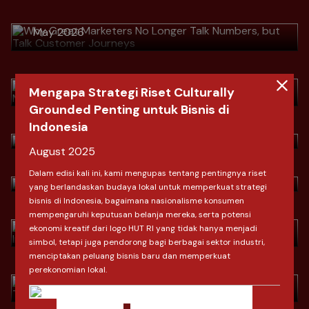
Journeys
Download
> Habis Lebaran, Omzet Terjun
May 2026
Bebas? Strategi Mengubah Pembeli
Musiman Menjadi Pelanggan Setia
Download
April 2026
> Indonesia Fashion Market Outlook
Mengapa Strategi Riset Culturally
by Clove Research
Grounded Penting untuk Bisnis di
Download
Indonesia
> Indonesia Fashion Market Outlook
March 2026
by Clove Research
August 2025
Download
> Ramadan & Lebaran: Shifting
Dalam edisi kali ini, kami mengupas tentang pentingnya riset
March 2026
yang berlandaskan budaya lokal untuk memperkuat strategi
Consumer Behavior In Indonesia
bisnis di Indonesia, bagaimana nasionalisme konsumen
Download
mempengaruhi keputusan belanja mereka, serta potensi
> Dari SEO ke AIO Saat Konsumen
February 2026
ekonomi kreatif dari logo HUT RI yang tidak hanya menjadi
Tidak Lagi "Mencari", Tapi
simbol, tetapi juga pendorong bagi berbagai sektor industri,
"Bertanya"
Download
menciptakan peluang bisnis baru dan memperkuat
perekonomian lokal.
January 2026
> 2026: Lebih dari Sekadar Angka,
Ini adalah Reboot Konsumen