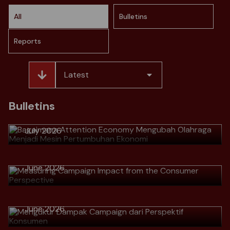
All
Bulletins
Reports
Latest
> Bagaimana Attention Economy
Mengubah Olahraga Menjadi Mesin
Bulletins
Pertumbuhan Ekonomi
July 2026
> Measuring Campaign Impact from
the Consumer Perspective
Download
June 2026
> Mengukur Dampak Campaign dari
Perspektif Konsumen
Download
> Why Great Marketers No Longer
June 2026
Talk Numbers, but Talk Customer