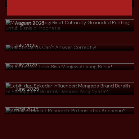
Grounded Penting untuk Bisnis di
Indonesia
Download
August 2025
> Respondents Can't Answer
Correctly!
Download
> Responden Tidak Bisa Menjawab
July 2025
> Lebih dari Sekadar Influencer:
yang Benar!
Mengapa Brand Beralih ke
Download
July 2025
Pelanggan Asli untuk Dampak Yang
Nyata?
Download
> AI dalam Market Research:
June 2025
Potensi atau Ancaman?
Download
April 2025
Download