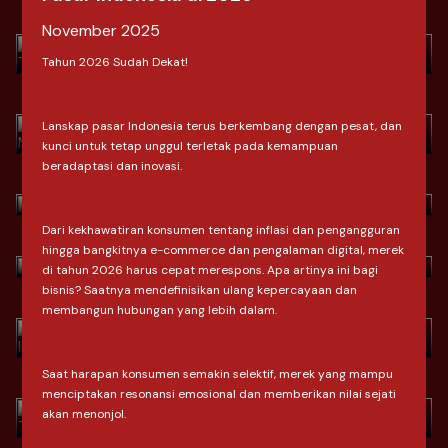
Journeys
Download
> Habis Lebaran, Omzet Terjun
November 2025
May 2026
Bebas? Strategi Mengubah Pembeli
Tahun 2026 Sudah Dekat!
Musiman Menjadi Pelanggan Setia
Download
April 2026
> Indonesia Fashion Market Outlook
Lanskap pasar Indonesia terus berkembang dengan pesat, dan
kunci untuk tetap unggul terletak pada kemampuan
by Clove Research
beradaptasi dan inovasi.
Download
> Indonesia Fashion Market Outlook
March 2026
by Clove Research
Dari kekhawatiran konsumen tentang inflasi dan pengangguran
Download
> Ramadan & Lebaran: Shifting
hingga bangkitnya e-commerce dan pengalaman digital, merek
March 2026
di tahun 2026 harus cepat merespons. Apa artinya ini bagi
Consumer Behavior In Indonesia
bisnis? Saatnya mendefinisikan ulang kepercayaan dan
Download
membangun hubungan yang lebih dalam.
> Dari SEO ke AIO Saat Konsumen
February 2026
Tidak Lagi "Mencari", Tapi
"Bertanya"
Download
Saat harapan konsumen semakin selektif, merek yang mampu
menciptakan resonansi emosional dan memberikan nilai sejati
January 2026
> 2026: Lebih dari Sekadar Angka,
akan menonjol.
Ini adalah Reboot Konsumen