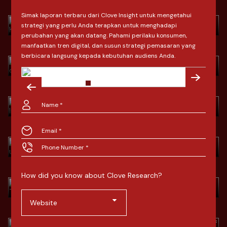
Download
Simak laporan terbaru dari Clove Insight untuk mengetahui
January 2026
> Strategi Brand Menghadapi
strategi yang perlu Anda terapkan untuk menghadapi
Dinamika Pasar Indonesia di 2026
perubahan yang akan datang. Pahami perilaku konsumen,
Download
manfaatkan tren digital, dan susun strategi pemasaran yang
> Brand Strategies To Face the
berbicara langsung kepada kebutuhan audiens Anda.
November 2025
Dynamics of the Indonesian Market
in 2026
Download
> Menavigasi Tekanan Konsumen:
November 2025
Strategi Bertahan untuk Merek
Lokal dan Global di Indonesia 2025
Download
October 2025
> Tren Ekonomi & Belanja Konsumen
Akhir 2025: Santai Tapi Paham
Download
> Economic & Consumer Spending
How did you know about Clove Research?
September 2025
Trends at the End of 2025: Relaxed
But Informed
Website
Download
> Mengapa Strategi Riset Culturally
September 2025