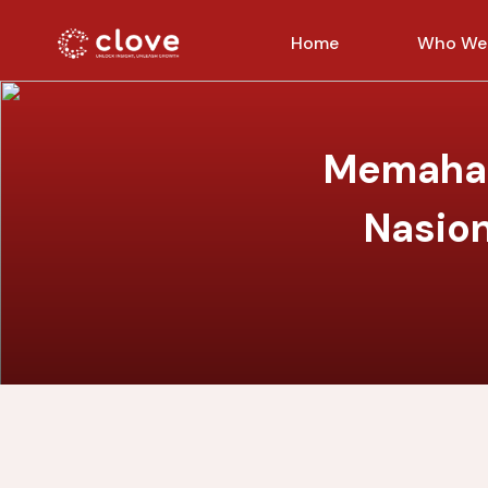
Home
Who We
Memaham
Nasion