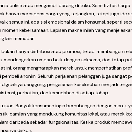
anja online atau mengambil barang di toko. Sensitivitas harga t
idak hanya merespons harga yang terjangkau, tetapi juga ide s
alik semua ini, ada sisi emosional dalam konsumsi, seperti sec
an momen kebersamaan. Lapisan makna inilah yang menjelask
ng lain memudar.
nya bukan hanya distribusi atau promosi, tetapi membangun rele
n, mendengarkan umpan balik dengan seksama, dan tetap pe
Saat ini, orang mengharapkan merek untuk memperhatikan pref
embeli anonim. Seluruh perjalanan pelanggan juga sangat pent
oko digitalnya canggung, pengalaman keseluruhan menjadi terg
stensi, perhatian, dan kemudahan di setiap tahap.
ah tujuan. Banyak konsumen ingin berhubungan dengan merek y
tik, camilan yang mendukung komunitas lokal, atau merek ko
alam daripada sekadar fungsionalitas. Ketika produk membawa n
ampanye diskon.