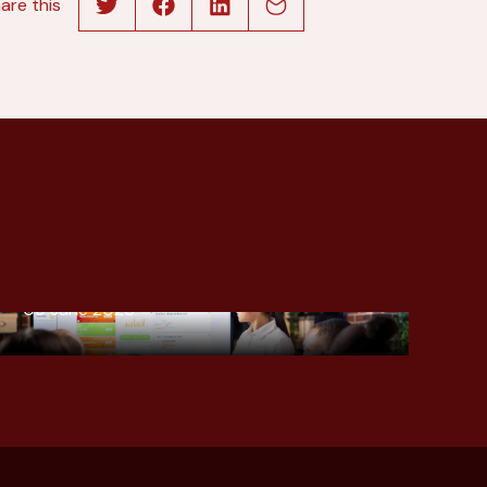
are this
MENGUBAH DATA MENJADI
CERITA DAN PRODUK KITA
JADI HERO-NYA
09 June 2026