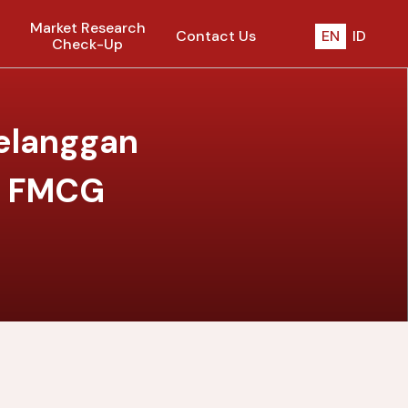
Market Research
Contact Us
EN
ID
Check-Up
elanggan
ri FMCG