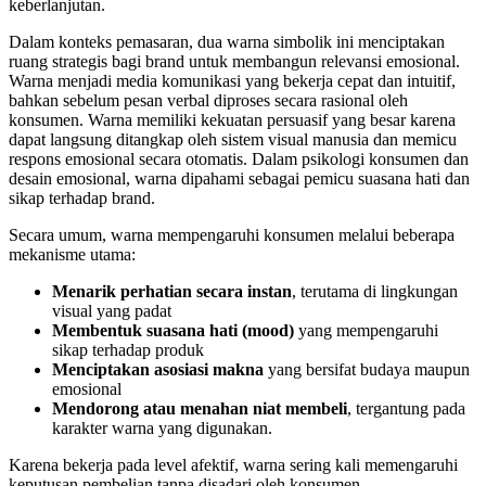
keberlanjutan.
Dalam konteks pemasaran, dua warna simbolik ini menciptakan
ruang strategis bagi brand untuk membangun relevansi emosional.
Warna menjadi media komunikasi yang bekerja cepat dan intuitif,
bahkan sebelum pesan verbal diproses secara rasional oleh
konsumen. Warna memiliki kekuatan persuasif yang besar karena
dapat langsung ditangkap oleh sistem visual manusia dan memicu
respons emosional secara otomatis. Dalam psikologi konsumen dan
desain emosional, warna dipahami sebagai pemicu suasana hati dan
sikap terhadap brand.
Secara umum, warna mempengaruhi konsumen melalui beberapa
mekanisme utama:
Menarik perhatian secara instan
, terutama di lingkungan
visual yang padat
Membentuk suasana hati (mood)
yang mempengaruhi
sikap terhadap produk
Menciptakan asosiasi makna
yang bersifat budaya maupun
emosional
Mendorong atau menahan niat membeli
, tergantung pada
karakter warna yang digunakan.
Karena bekerja pada level afektif, warna sering kali memengaruhi
keputusan pembelian tanpa disadari oleh konsumen.