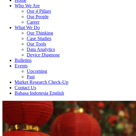
Home
Who We Are
Our 4 Pillars
Our People
Career
What We Do
Our Thinking
Case Studies
Our Tools
Data Analytics
Device Diagnose
Bulletins
Events
Upcoming
Past
Market Research Check-Up
Contact Us
Bahasa Indonesia
English