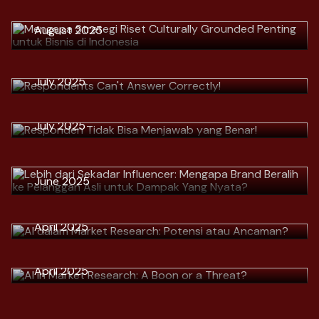
Indonesia
Unduh
August 2025
> Respondents Can't Answer
Correctly!
Unduh
> Responden Tidak Bisa Menjawab
July 2025
> Lebih dari Sekadar Influencer:
yang Benar!
Mengapa Brand Beralih ke
Unduh
July 2025
Pelanggan Asli untuk Dampak Yang
Nyata?
Unduh
> AI dalam Market Research:
June 2025
Potensi atau Ancaman?
Unduh
> AI in Market Research: A Boon or a
April 2025
Threat?
Unduh
April 2025
Unduh