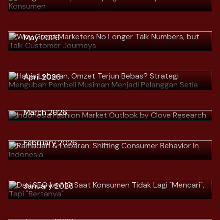
Talk Numbers, but Talk Customer
Journeys
Unduh
> Habis Lebaran, Omzet Terjun
May 2026
Bebas? Strategi Mengubah Pembeli
Musiman Menjadi Pelanggan Setia
Unduh
April 2026
> Indonesia Fashion Market Outlook
by Clove Research
Unduh
> Ramadan & Lebaran: Shifting
March 2026
Consumer Behavior In Indonesia
Unduh
> Dari SEO ke AIO Saat Konsumen
February 2026
Tidak Lagi "Mencari", Tapi
"Bertanya"
Unduh
January 2026
> 2026: Lebih dari Sekadar Angka,
Ini adalah Reboot Konsumen
Unduh