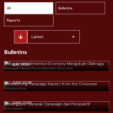
All
Bulletins
Reports
Latest
> Bagaimana Attention Economy
Mengubah Olahraga Menjadi Mesin
Bulletins
Pertumbuhan Ekonomi
July 2026
> Measuring Campaign Impact from
the Consumer Perspective
Download
June 2026
> Mengukur Dampak Campaign dari
Perspektif Konsumen
Download
> Why Great Marketers No Longer
June 2026
Talk Numbers, but Talk Customer